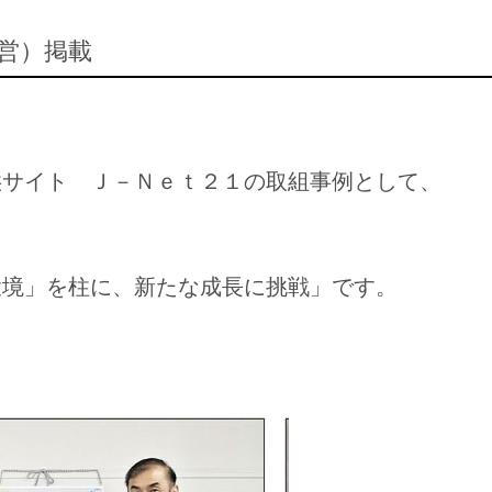
運営）掲載
供サイト
Ｊ－Ｎｅｔ２１
の
取組事例
として、
環境」を柱に、新たな成長に挑戦」です。