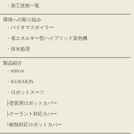
・
加工技術一覧
環境への取り組み
・
バイオマスボイラー
・
省エネルギー型ハイブリッド染色機
・
排水処理
製品紹介
・
retricot
・
KURAKIN
・
ロボットスーツ
├
塗装用ロボットカバー
├
クーラント対応カバー
└
耐熱対応ロボットカバー